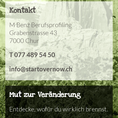
Kontakt
M Benz Berufsprofiling
Grabenstrasse 43
7000 Chur
T 077 489 54 50
info@startovernow.ch
Mut zur Veränderung
Entdecke, wofür du wirklich brennst.